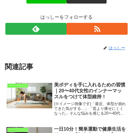
はっしーをフォローする
はっしー
関連記事
美ボディを手に入れるための習慣
パーソナルジム
｜20〜40代女性のインナーマッ
スルをつけて体型維持！
(※イメージ画像です)「最近、体型が崩れ
てきた気がする…」「昔より痩せにくく
なった」そんな悩みを感じる20〜40代女
性におすすめなのが、インナーマッスル
のトレーニングです✨見た目のシルエッ
トだけでなく、代謝・姿勢・内臓の位置
一日10分！簡単運動で健康生活を
パーソナルジム
まで整えてくれる...