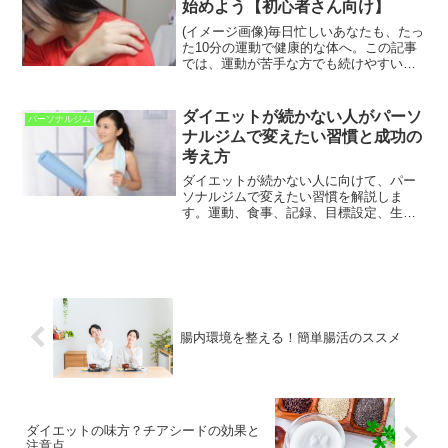
始めよう【初心者さん向け】
(イメージ画像)毎日忙しいあなたも、たっ
た10分の運動で健康的な体へ。この記事
では、運動が苦手な方でも続けやすい、
簡単な運動を5つご紹介します。忙しい毎
日でも、ちょっとした隙間時間を利用し
て手軽に始められる運動ばかりです。運
ダイエットが続かない人がパーソ
パーソナルジム
動不足を感じてい...
ナルジムで変えたい習慣と成功の
考え方
ダイエットが続かない人に向けて、パー
ソナルジムで変えたい習慣を解説しま
す。運動、食事、記録、目標設定、生活
リズムを見直し、無理なく続けるための
考え方を紹介します。
腸内環境を整える！簡単腸活のススメ
ダイエットの味方？チアシードの効果と
注意点